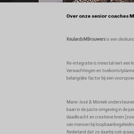
Over onze senior coaches 
KeulardsMBrouwers
is een deskund
Re-integratie is meestal niet een
Verwachtingen en toekomstplann
belangrijke factor bij een voorspoe
Marie-José & Moniek ondersteune
baan
in de
juiste omgeving in
de ju
daadkracht en creatieve brein (zow
van mensen bij loopbaanbegeleidin
Nederland dat ze daarbij ook graag