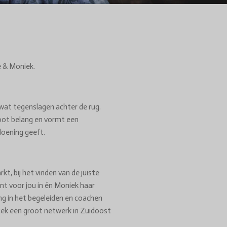
é & Moniek.
wat tegenslagen achter de rug.
root belang en vormt een
doening geeft.
arkt
, bij het vinden van
de juiste
ent voor jou in én Moniek haar
ng in het begeleiden en coachen
ek een groot netwerk in Zuidoost