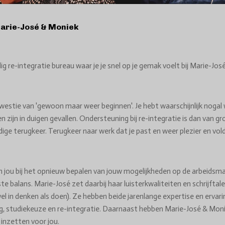
Marie-José & Moniek
ig re-integratie bureau waar je je snel op je gemak voelt bij Marie-Jos
 kwestie van 'gewoon maar weer beginnen'.
Je hebt waarschijnlijk
nogal 
en
zijn
in duigen
gevallen
.
Ondersteuning
bij
re-integratie
is dan van g
dige terugkeer.
Terugkeer naar werk dat je past en weer plezier en vol
n jou
bij het opnieuw bepalen van jouw mogelijkheden op de arbeidsm
iste
balans. Marie-José zet daarbij haar luisterkwaliteiten en schrijftal
el in denken als doen). Ze
hebben beide jarenlange expertise en ervari
g, studiekeuze en re-integratie. Daarnaast hebben
Marie-José & Moni
 inzetten voor jou.